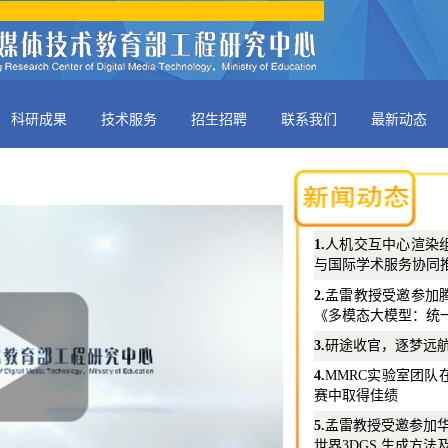
科研成果
技术服务
招生招聘
联系我们
最新动态
1.
人机交互中心渲染
与国际学术服务协同
2.
孟雷教授受邀参加
《多模态大模型：统
3.
研途收官，逐梦远航 
4.
MMRC实验室团
赛中取得佳绩
5.
孟雷教授受邀参加
世界3DGS 生成方