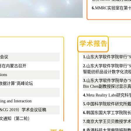
6.
MMRC实验室在第
理会议
1.
山东大学软件学院举行“SDU R
月在内蒙古召开
2.
山东大学软件学院举行“SDU 
智能纺织品设计数字化流
ions
3.
山东大学软件学院举办“SDU
能与大数据计算”高峰论坛
Bin Chen副教授探讨显
4.
Meta Reality Labs研究
ng and Interaction
5.
中国科学院软件研究所
CG 2019）学术会议征稿
6.
韩国东国大学工学院院
征文通知（第二轮）
7.
南京大学王贝贝教授学
8.
香港科技大学麻晓娟副